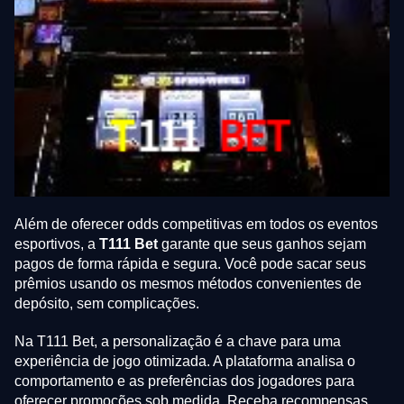
Além de oferecer odds competitivas em todos os eventos
esportivos, a
T111 Bet
garante que seus ganhos sejam
pagos de forma rápida e segura. Você pode sacar seus
prêmios usando os mesmos métodos convenientes de
depósito, sem complicações.
Na T111 Bet, a personalização é a chave para uma
experiência de jogo otimizada. A plataforma analisa o
comportamento e as preferências dos jogadores para
oferecer promoções sob medida. Receba recompensas