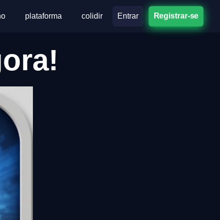
no
plataforma
colidir
Entrar
Registrar-se
ora!