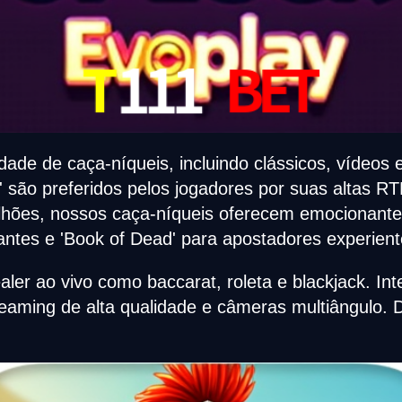
ade de caça-níqueis, incluindo clássicos, vídeos 
' são preferidos pelos jogadores por suas altas
hões, nossos caça-níqueis oferecem emocionante
antes e 'Book of Dead' para apostadores experient
ler ao vivo como baccarat, roleta e blackjack. Int
reaming de alta qualidade e câmeras multiângulo.