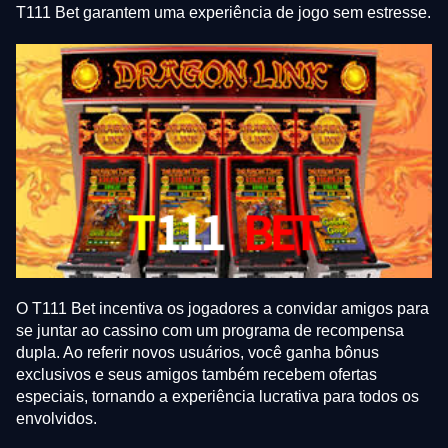
T111 Bet garantem uma experiência de jogo sem estresse.
O T111 Bet incentiva os jogadores a convidar amigos para
se juntar ao cassino com um programa de recompensa
dupla. Ao referir novos usuários, você ganha bônus
exclusivos e seus amigos também recebem ofertas
especiais, tornando a experiência lucrativa para todos os
envolvidos.