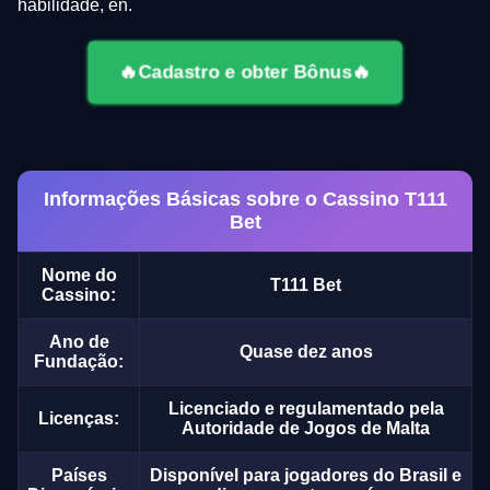
habilidade, en.
🔥Cadastro e obter Bônus🔥
Informações Básicas sobre o Cassino T111
Bet
Nome do
T111 Bet
Cassino:
Ano de
Quase dez anos
Fundação:
Licenciado e regulamentado pela
Licenças:
Autoridade de Jogos de Malta
Países
Disponível para jogadores do Brasil e